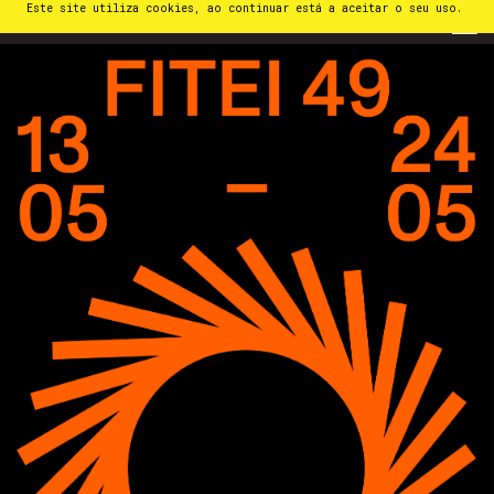
Este site utiliza cookies, ao continuar está a aceitar o seu uso.
PT
⁄
EN
⁄
ES