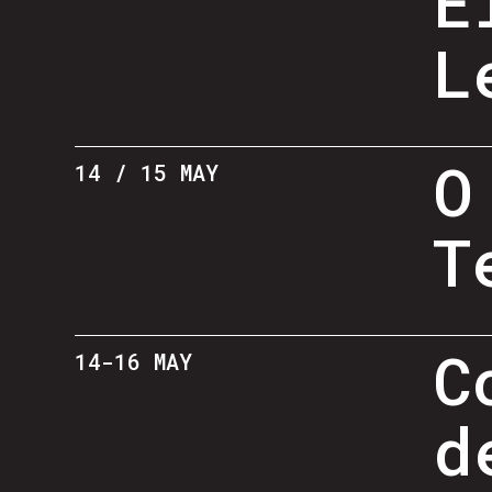
E
L
O
14 / 15 MAY
T
C
14-16 MAY
d