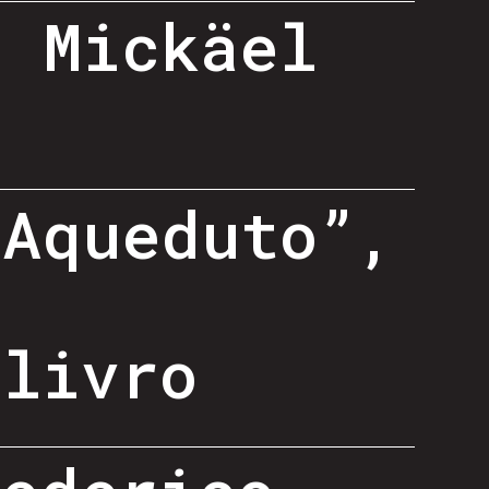
- Mickäel
 Aqueduto”,
-
 livro