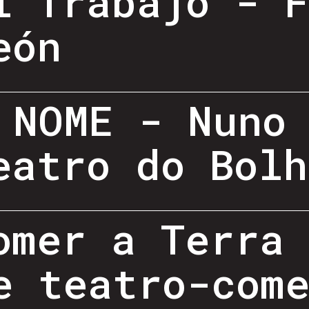
l Trabajo - 
eón
 NOME - Nuno
eatro do Bolh
omer a Terra
e teatro-com