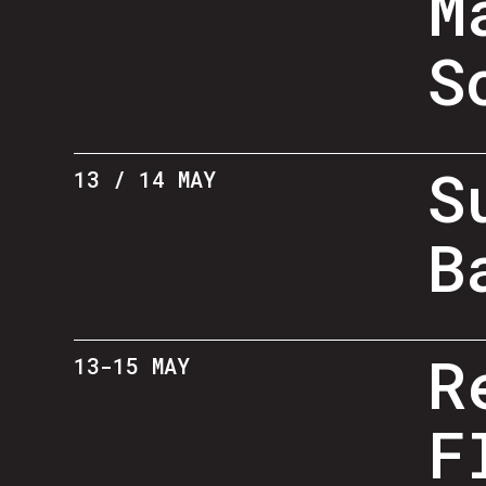
M
S
S
13 / 14 MAY
B
R
13-15 MAY
F