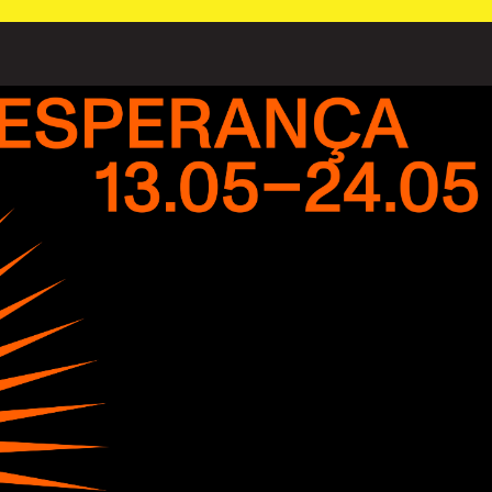
PT
⁄
EN
⁄
ES