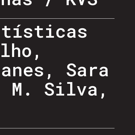
rtísticas
lho,
danes, Sara
i M. Silva,