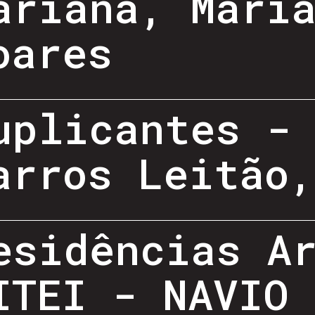
ariana, Mari
oares
uplicantes -
arros Leitão
esidências A
ITEI - NAVIO 