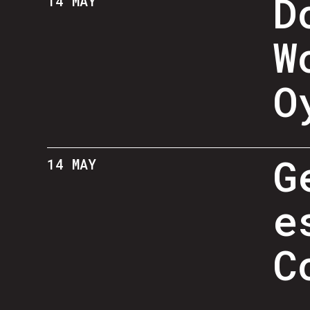
D
14 MAY
W
O
G
14 MAY
e
C