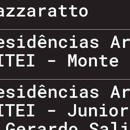
azzaratto
esidências A
ITEI - Monte 
esidências A
ITEI - Junior
 Gerardo Sal