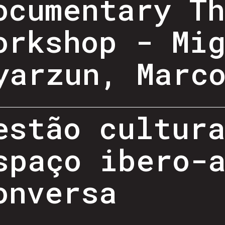
ocumentary T
orkshop - Mi
yarzun, Marc
estão cultur
spaço ibero-
onversa