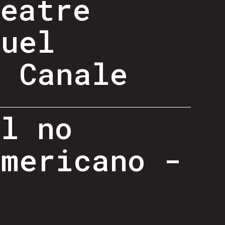
heatre
guel
o Canale
al no
americano -