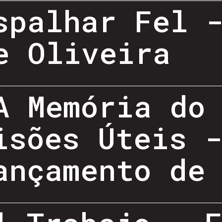
spalhar Fel 
e Oliveira
A Memória do
isões Úteis 
ançamento de