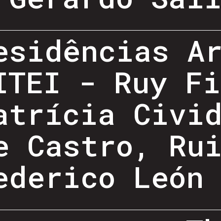
esidências A
ITEI - Ruy Fi
atrícia Civi
e Castro, Ru
ederico León