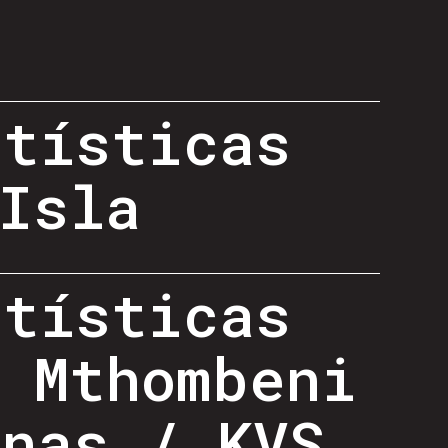
rtísticas
Isla
rtísticas
 Mthombeni
inas / KVS