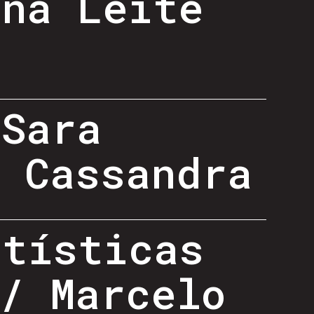
ana Leite
 Sara
, Cassandra
rtísticas
/ Marcelo