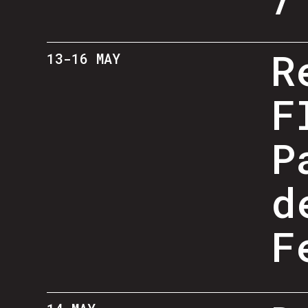
R
13-16 MAY
F
P
d
F