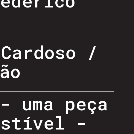
Federico
 Cardoso /
ão
 - uma peça
estível -