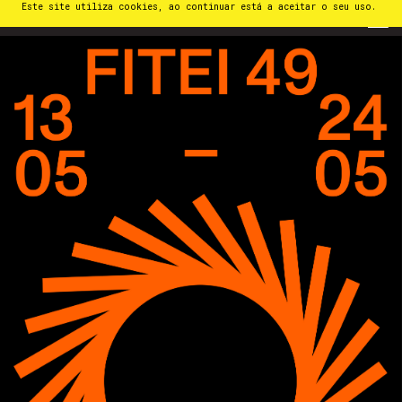
Este site utiliza cookies, ao continuar está a aceitar o seu uso.
PT
⁄
EN
⁄
ES