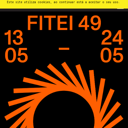
Este site utiliza cookies, ao continuar está a aceitar o seu uso.
PT
⁄
EN
⁄
ES