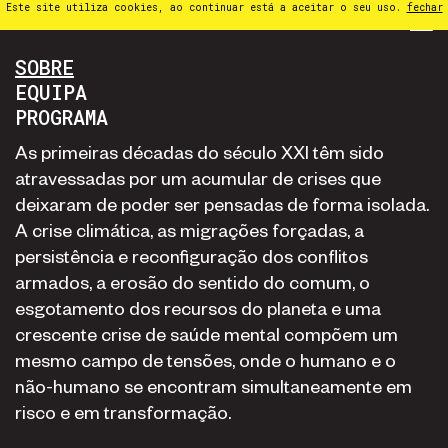
Este site utiliza cookies, ao continuar está a aceitar o seu uso.
fechar
PT
⁄
EN
⁄
ES
SOBRE
EQUIPA
PROGRAMA
As primeiras décadas do século XXI têm sido
atravessadas por um acumular de crises que
deixaram de poder ser pensadas de forma isolada.
A crise climática, as migrações forçadas, a
persistência e reconfiguração dos conflitos
armados, a erosão do sentido do comum, o
esgotamento dos recursos do planeta e uma
crescente crise de saúde mental compõem um
mesmo campo de tensões, onde o humano e o
não-humano se encontram simultaneamente em
risco e em transformação.