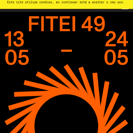
Este site utiliza cookies, ao continuar está a aceitar o seu uso.
PT
⁄
EN
⁄
ES