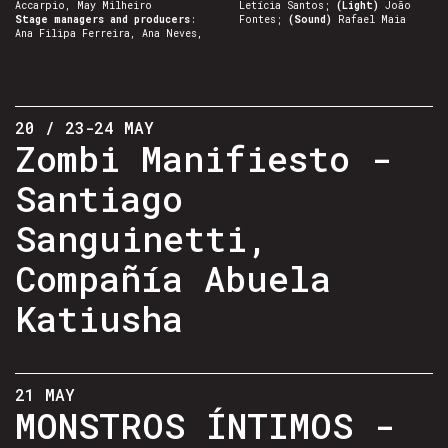
Accarpio, May Milheiro
Letícia Santos;
(Light)
João
Stage managers and producers
:
Fontes;
(Sound)
Rafael Maia
Ana Filipa Ferreira, Ana Neves,
20 / 23-24 MAY
Zombi Manifiesto -
Santiago
Sanguinetti,
Compañía Abuela
Katiusha
21 MAY
MONSTROS ÍNTIMOS -