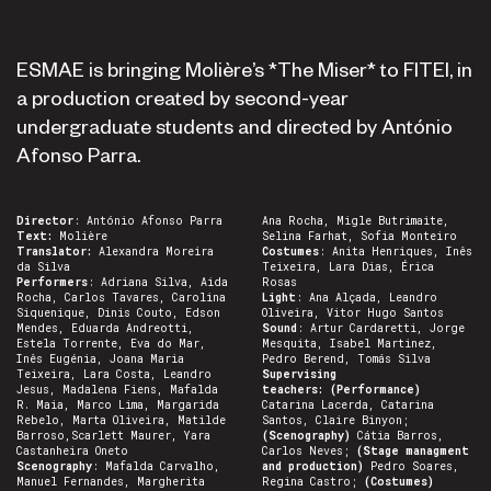
ESMAE is bringing Molière’s *The Miser* to FITEI, in
a production created by second-year
undergraduate students and directed by António
Afonso Parra.
Director
: António Afonso Parra
Ana Rocha, Migle Butrimaite,
Text:
Molière
Selina Farhat, Sofia Monteiro
Translator:
Alexandra Moreira
Costumes
: Anita Henriques, Inês
da Silva
Teixeira, Lara Dias, Érica
Performers
: Adriana Silva, Aida
Rosas
Rocha, Carlos Tavares, Carolina
Light
: Ana Alçada, Leandro
Siquenique, Dinis Couto, Edson
Oliveira, Vitor Hugo Santos
Mendes, Eduarda Andreotti,
Sound
: Artur Cardaretti, Jorge
Estela Torrente, Eva do Mar,
Mesquita, Isabel Martinez,
Inês Eugénia, Joana Maria
Pedro Berend, Tomás Silva
Teixeira, Lara Costa, Leandro
Supervising
Jesus, Madalena Fiens, Mafalda
teachers:
(Performance)
R. Maia, Marco Lima, Margarida
Catarina Lacerda, Catarina
Rebelo, Marta Oliveira, Matilde
Santos, Claire Binyon;
Barroso,Scarlett Maurer, Yara
(Scenography)
Cátia Barros,
Castanheira Oneto
Carlos Neves;
(Stage managment
Scenography
: Mafalda Carvalho,
and production)
Pedro Soares,
Manuel Fernandes, Margherita
Regina Castro;
(Costumes)