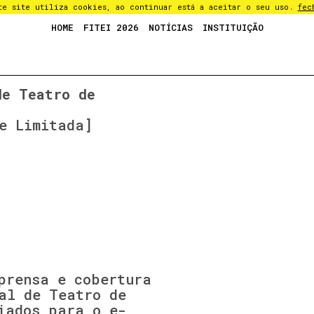
te site utiliza cookies, ao continuar está a aceitar o seu uso.
fec
HOME
FITEI 2026
NOTÍCIAS
INSTITUIÇÃO
de Teatro de
e Limitada]
prensa e cobertura
al de Teatro de
iados para o e-