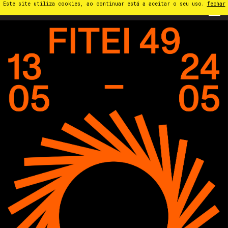
Este site utiliza cookies, ao continuar está a aceitar o seu uso.
fechar
PT
⁄
EN
⁄
ES