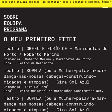
Este site utiliza cookies, ao continuar está a aceitar o seu uso.
fechar
PT
⁄
EN
⁄
ES
SOBRE
EQUIPA
PROGRAMA
O MEU PRIMEIRO FITEI
Teatro | ORFEU E EURÍDICE - Marionetas do
Porto / Roberto Merino
Companhia - Roberto Merino / Marionetas do Porto
Local - Teatro de Belomonte
Teatro | SOPHIA (ou a Mulher-palavra-mar-
dança-nas-nossas cabeças-construindo-
cidades-e-utopias) - Gira Sol Azul
Companhia - Gira Sol Azul
Local - Teatro Municipal de Matosinhos Constantino Nery
Teatro | SOPHIA (ou a Mulher-palavra-mar-
dança-nas-nossas cabeças-construindo-
cidades-e-utopias) - Gira Sol Azul