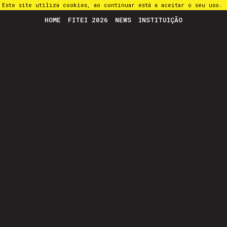
Este site utiliza cookies, ao continuar está a aceitar o seu uso.
HOME
FITEI 2026
NEWS
INSTITUIÇÃO