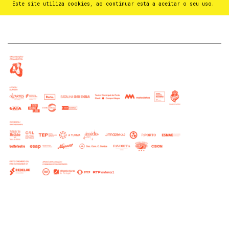
Este site utiliza cookies, ao continuar está a aceitar o seu uso.
PT
⁄
EN
⁄
ES