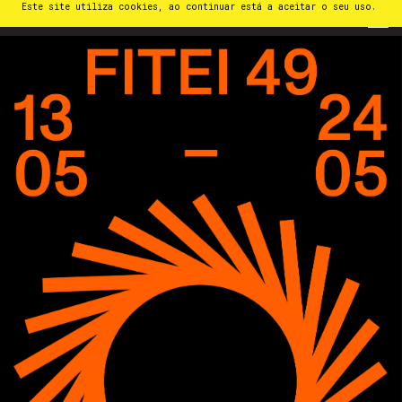
Este site utiliza cookies, ao continuar está a aceitar o seu uso.
PT
⁄
EN
⁄
ES