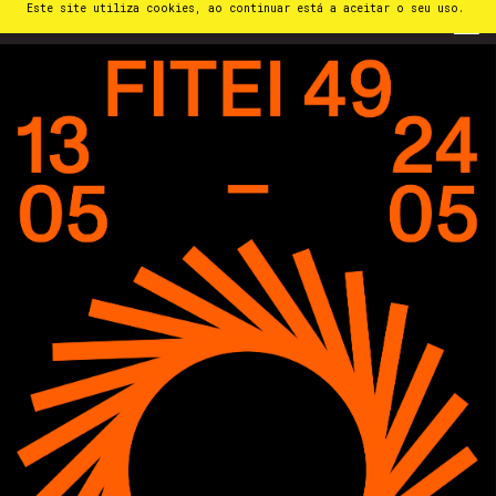
Este site utiliza cookies, ao continuar está a aceitar o seu uso.
PT
⁄
EN
⁄
ES