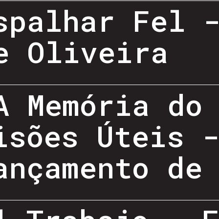
spalhar Fel 
e Oliveira
A Memória do
isões Úteis 
ançamento de