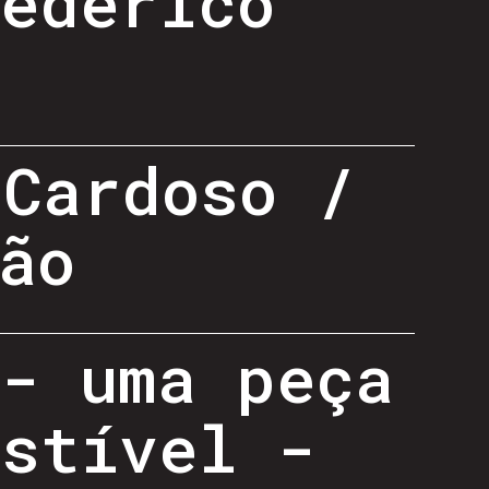
Federico
 Cardoso /
ão
 - uma peça
estível -