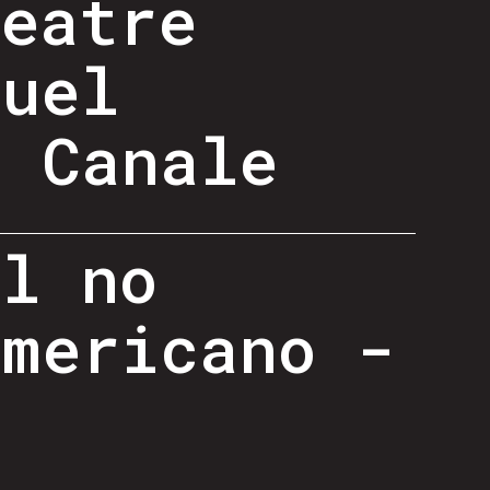
heatre
guel
o Canale
al no
americano -