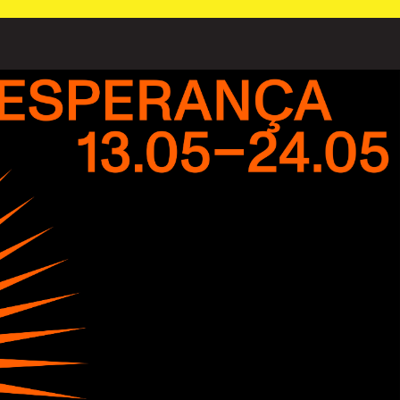
PT
⁄
EN
⁄
ES