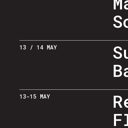
M
S
S
13 / 14 MAY
B
R
13-15 MAY
F