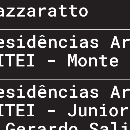
azzaratto
esidências A
ITEI - Monte 
esidências A
ITEI - Junior
 Gerardo Sal