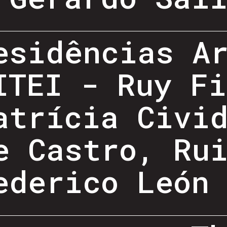
esidências A
ITEI - Ruy Fi
atrícia Civi
e Castro, Ru
ederico León