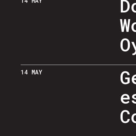
D
14 MAY
W
O
G
14 MAY
e
C