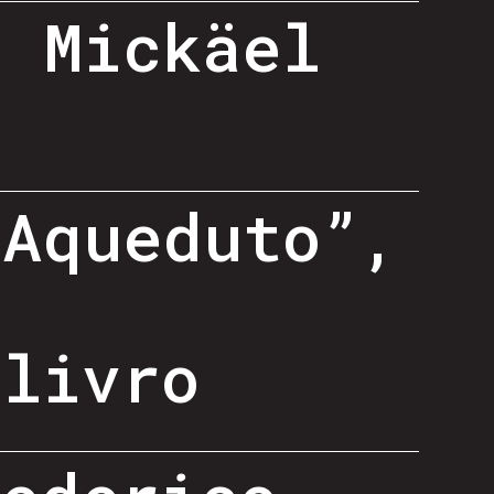
- Mickäel
 Aqueduto”,
-
 livro