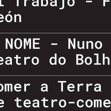
l Trabajo - 
eón
 NOME - Nuno
eatro do Bolh
omer a Terra
e teatro-com