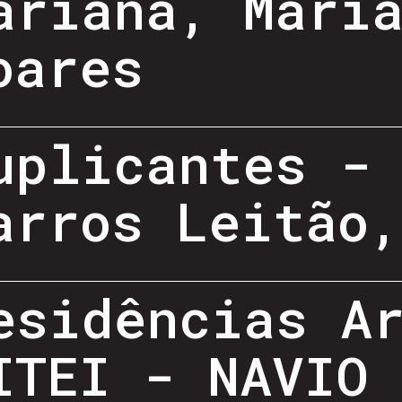
ariana, Mari
oares
uplicantes -
arros Leitão
esidências A
ITEI - NAVIO 