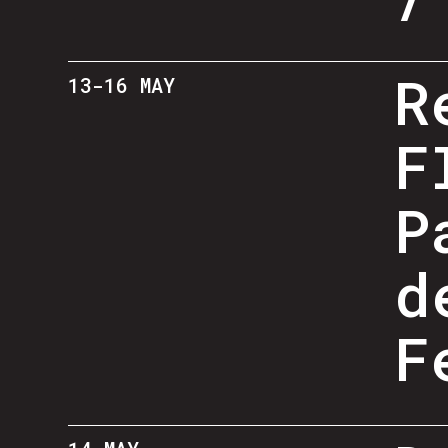
R
13-16 MAY
F
P
d
F