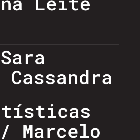
ana Leite
 Sara
, Cassandra
rtísticas
/ Marcelo