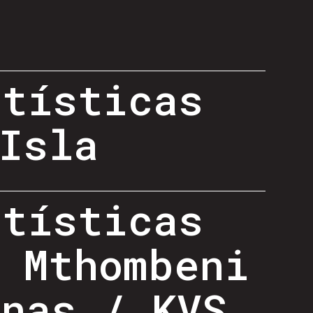
rtísticas
Isla
rtísticas
 Mthombeni
inas / KVS