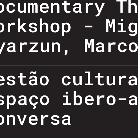
ocumentary T
orkshop - Mi
yarzun, Marc
estão cultur
spaço ibero-
onversa