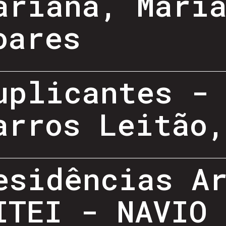
ariana, Mari
oares
uplicantes -
arros Leitão
esidências A
ITEI - NAVIO 