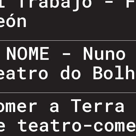
l Trabajo - 
eón
 NOME - Nuno
eatro do Bolh
omer a Terra
e teatro-com