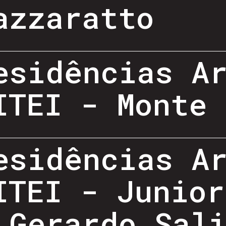
azzaratto
esidências A
ITEI - Monte 
esidências A
ITEI - Junior
 Gerardo Sal