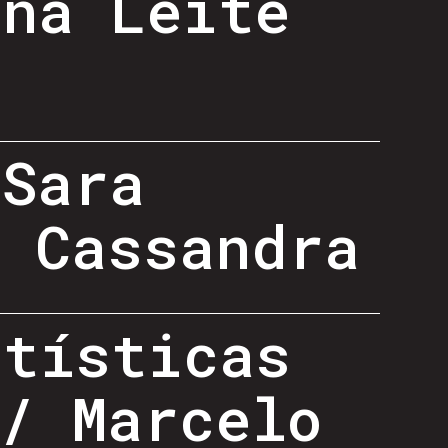
ana Leite
 Sara
, Cassandra
rtísticas
/ Marcelo