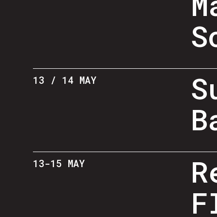
M
S
S
13 / 14 MAY
B
R
13-15 MAY
F