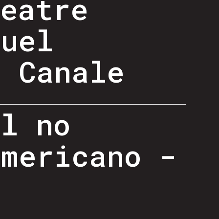
heatre
guel
o Canale
al no
americano -