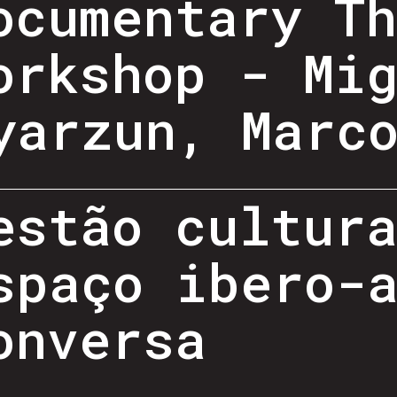
ocumentary T
orkshop - Mi
yarzun, Marc
estão cultur
spaço ibero-
onversa