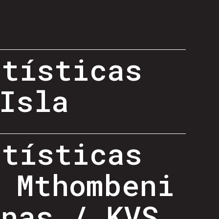
rtísticas
Isla
rtísticas
 Mthombeni
inas / KVS