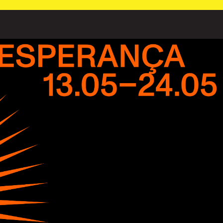
PT
⁄
EN
⁄
ES