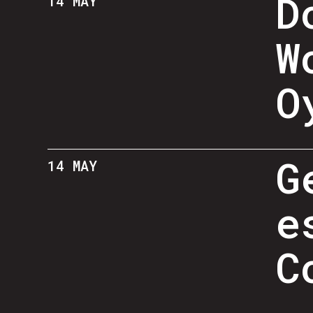
D
14 MAY
W
O
G
14 MAY
e
C