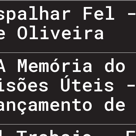
spalhar Fel 
e Oliveira
A Memória do
isões Úteis 
ançamento de