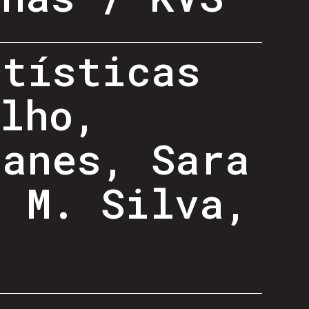
rtísticas
lho,
danes, Sara
i M. Silva,