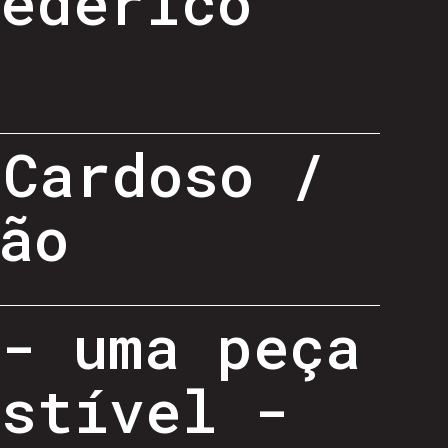
Federico
 Cardoso /
ão
 - uma peça
estível -