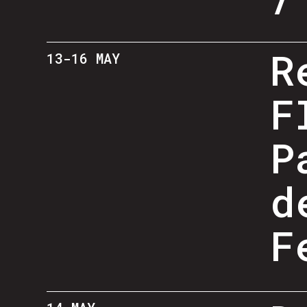
R
13-16 MAY
F
P
d
F