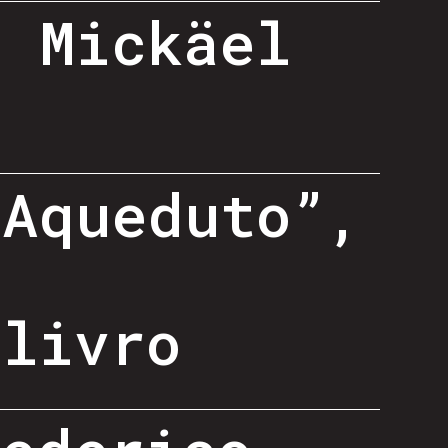
- Mickäel
 Aqueduto”,
-
 livro