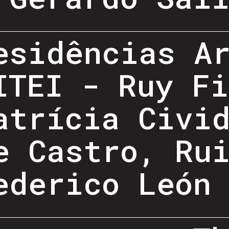
esidências A
ITEI - Ruy Fi
atrícia Civi
e Castro, Ru
ederico León