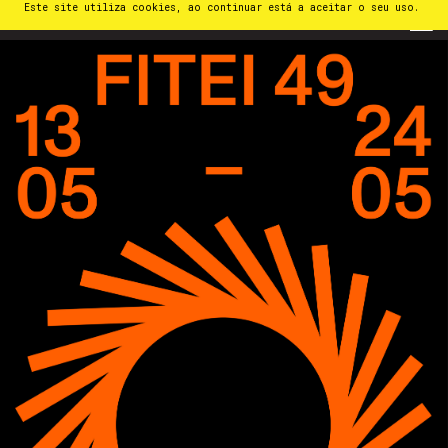
Este site utiliza cookies, ao continuar está a aceitar o seu uso.
PT
⁄
EN
⁄
ES