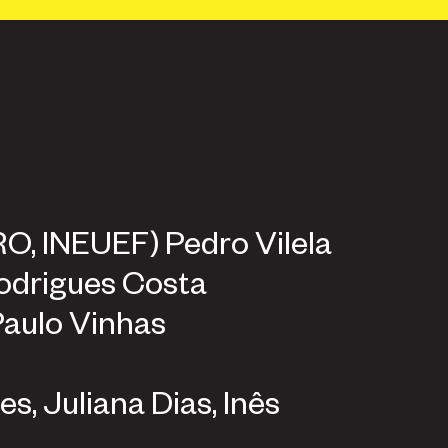
PT
⁄
EN
⁄
ES
PRO, INEUEF) Pedro Vilela
l Rodrigues Costa
 Paulo Vinhas
s, Juliana Dias, Inês