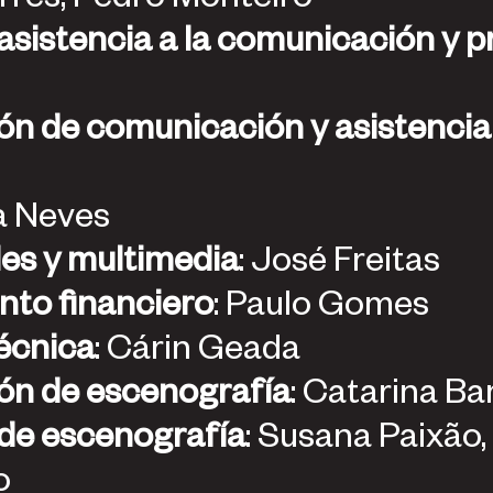
Mediació
ta Neves
es y multimedia
: José Freitas
to financiero
: Paulo Gomes
écnica
: Cárin Geada
ón de escenografía
: Catarina Ba
 de escenografía
: Susana Paixão
o