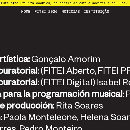
Este site utiliza cookies, ao continuar está a aceitar o seu uso.
HOME
FITEI 2026
NOTICIAS
INSTITUIÇÃO
rtística:
Gonçalo Amorim
curatorial
: (FITEI Aberto, FITEI 
curatorial
: (FITEI Digital) Isabe
a para la programación musical
:
de producción
: Rita Soares
n
: Paola Monteleone, Helena Soare
rres, Pedro Monteiro