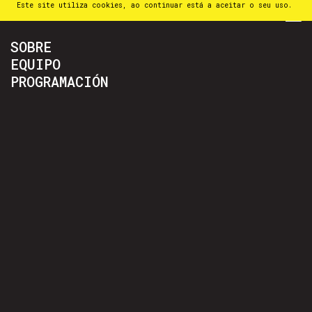
Este site utiliza cookies, ao continuar está a aceitar o seu uso.
PT
⁄
EN
⁄
ES
SOBRE
EQUIPO
PROGRAMACIÓN