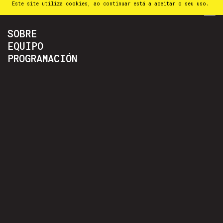
Este site utiliza cookies, ao continuar está a aceitar o seu uso.
PT
⁄
EN
⁄
ES
SOBRE
EQUIPO
PROGRAMACIÓN