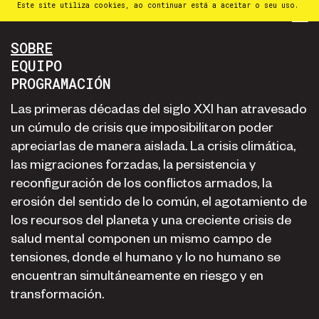
Este site utiliza cookies, ao continuar está a aceitar o seu uso.
PT
⁄
EN
⁄
ES
SOBRE
EQUIPO
PROGRAMACIÓN
Las primeras décadas del siglo XXI han atravesado
un cúmulo de crisis que imposibilitaron poder
apreciarlas de manera aislada. La crisis climática,
las migraciones forzadas, la persistencia y
reconfiguración de los conflictos armados, la
erosión del sentido de lo común, el agotamiento de
los recursos del planeta y una creciente crisis de
salud mental componen un mismo campo de
tensiones, donde el humano y lo no humano se
encuentran simultáneamente en riesgo y en
transformación.