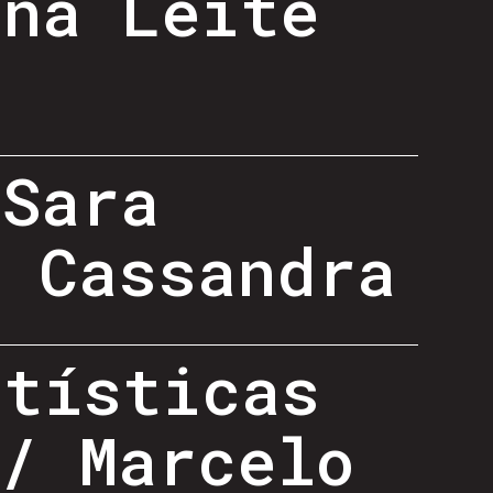
ana Leite
 Sara
, Cassandra
rtísticas
/ Marcelo