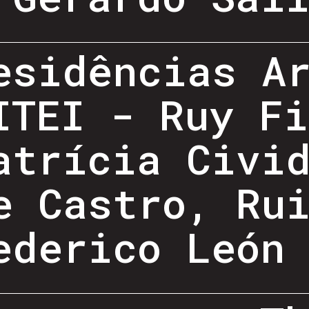
esidências A
ITEI - Ruy Fi
atrícia Civi
e Castro, Ru
ederico León