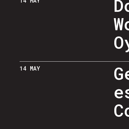
D
14 MAY
W
O
G
14 MAY
e
C