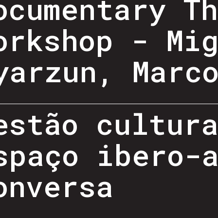
ocumentary T
orkshop - Mi
yarzun, Marc
estão cultur
spaço ibero-
onversa