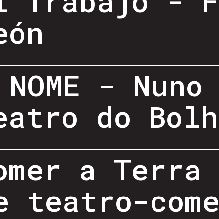
l Trabajo - 
eón
 NOME - Nuno
eatro do Bolh
omer a Terra
e teatro-com