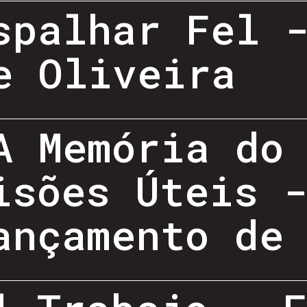
spalhar Fel 
e Oliveira
A Memória do
isões Úteis 
ançamento de