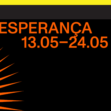
PT
⁄
EN
⁄
ES