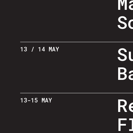
M
S
S
13 / 14 MAY
B
R
13-15 MAY
F