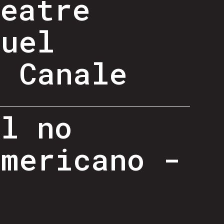
heatre
guel
o Canale
al no
americano -