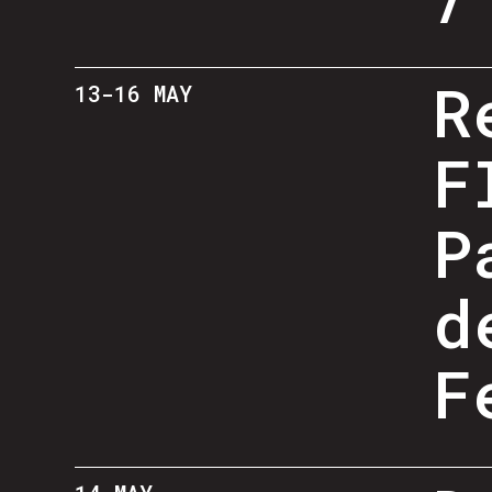
R
13-16 MAY
F
P
d
F