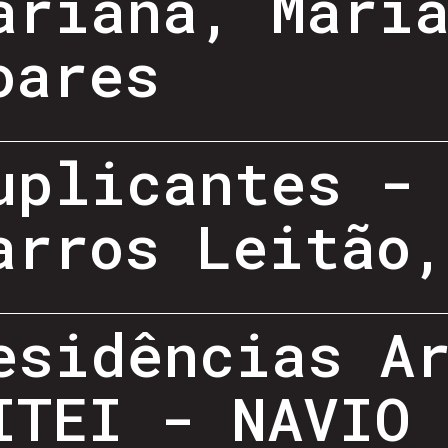
ariana, Mari
oares
uplicantes -
arros Leitão
esidências A
ITEI - NAVIO 