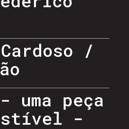
Federico
 Cardoso /
ão
 - uma peça
estível -