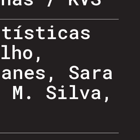
rtísticas
lho,
danes, Sara
i M. Silva,