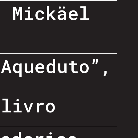
- Mickäel
 Aqueduto”,
-
 livro