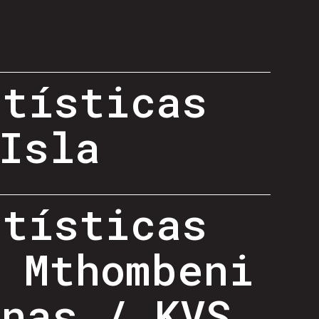
rtísticas
Isla
rtísticas
 Mthombeni
inas / KVS