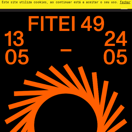
Este site utiliza cookies, ao continuar está a aceitar o seu uso.
fechar
PT
⁄
EN
⁄
ES