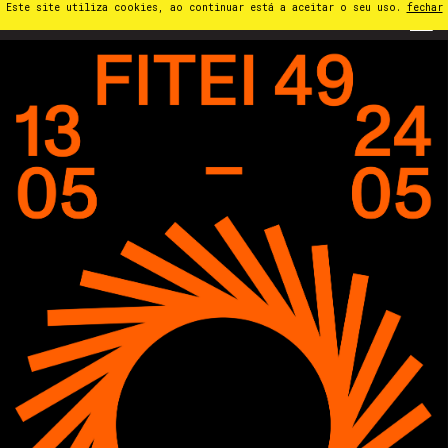
Este site utiliza cookies, ao continuar está a aceitar o seu uso.
fechar
PT
⁄
EN
⁄
ES