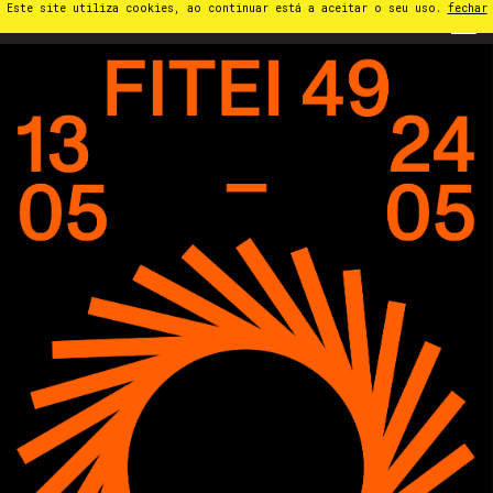
Este site utiliza cookies, ao continuar está a aceitar o seu uso.
fechar
PT
⁄
EN
⁄
ES