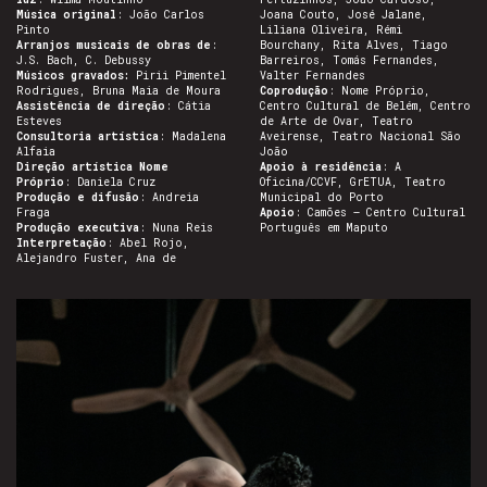
Música original
: João Carlos
Joana Couto, José Jalane,
Pinto
Liliana Oliveira, Rémi
Arranjos musicais de obras de
:
Bourchany, Rita Alves, Tiago
J.S. Bach, C. Debussy
Barreiros, Tomás Fernandes,
Músicos gravados:
Pirii Pimentel
Valter Fernandes
Rodrigues, Bruna Maia de Moura
Coprodução
: Nome Próprio,
Assistência de direção
: Cátia
Centro Cultural de Belém, Centro
Esteves
de Arte de Ovar, Teatro
Consultoria artística
: Madalena
Aveirense, Teatro Nacional São
Alfaia
João
Direção artística Nome
Apoio à residência
: A
Próprio
: Daniela Cruz
Oficina/CCVF, GrETUA, Teatro
Produção e difusão
: Andreia
Municipal do Porto
Fraga
Apoio
: Camões – Centro Cultural
Produção executiva
: Nuna Reis
Português em Maputo
Interpretação
: Abel Rojo,
Alejandro Fuster, Ana de