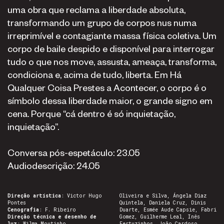
uma obra que reclama a liberdade absoluta,
transformando um grupo de corpos nus numa
irreprimível e contagiante massa física coletiva. Um
corpo de baile despido e disponível para interrogar
tudo o que nos move, assusta, ameaça, transforma,
condiciona e, acima de tudo, liberta. Em Há
Qualquer Coisa Prestes a Acontecer, o corpo é o
símbolo dessa liberdade maior, o grande signo em
cena. Porque “cá dentro é só inquietação,
inquietação”.
Conversa pós-espetáculo: 23.05
Audiodescrição: 24.05
Direção artística
: Victor Hugo
Oliveira e Silva, Ángela Diaz
Pontes
Quintela, Daniela Cruz, Dinis
Cenografia
: F. Ribeiro
Duarte, Esmée Aude Capsie, Fabri
Direção técnica e desenho de
Gomez, Guilherme Leal, Inês
luz
: Wilma Moutinho
Fertuzinhos, João Cardoso,