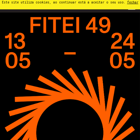
Este site utiliza cookies, ao continuar está a aceitar o seu uso.
fechar
PT
⁄
EN
⁄
ES