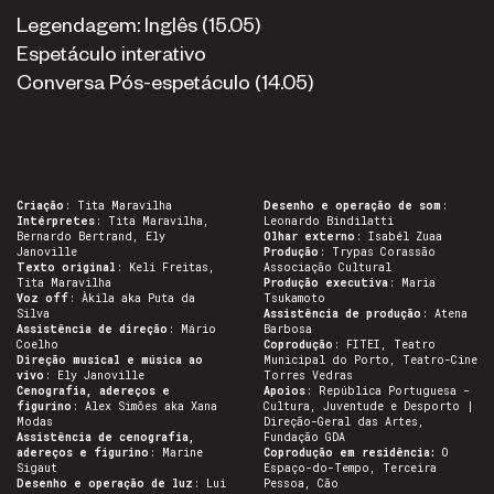
Legendagem: Inglês (15.05)
Espetáculo interativo
Conversa Pós-espetáculo (14.05)
Criação
: Tita Maravilha
Desenho e operação de som
:
Intérpretes
: Tita Maravilha,
Leonardo Bindilatti
Bernardo Bertrand, Ely
Olhar externo
: Isabél Zuaa
Janoville
Produção
: Trypas Corassão
Texto original
: Keli Freitas,
Associação Cultural
Tita Maravilha
Produção executiva
: Maria
Voz off
: Àkila aka Puta da
Tsukamoto
Silva
Assistência de produção
: Atena
Assistência de direção
: Mário
Barbosa
Coelho
Coprodução
: FITEI, Teatro
Direção musical e música ao
Municipal do Porto, Teatro-Cine
vivo
: Ely Janoville
Torres Vedras
Cenografia, adereços e
Apoios
: República Portuguesa -
figurino
: Alex Simões aka Xana
Cultura, Juventude e Desporto |
Modas
Direção-Geral das Artes,
Assistência de cenografia,
Fundação GDA
adereços e figurino
: Marine
Coprodução em residência:
O
Sigaut
Espaço-do-Tempo, Terceira
Desenho e operação de luz
: Lui
Pessoa, Cão