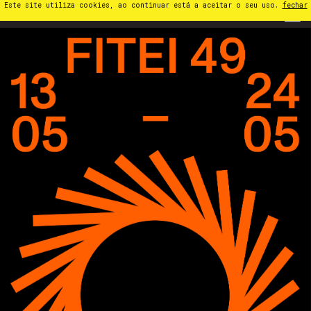
Este site utiliza cookies, ao continuar está a aceitar o seu uso.
fechar
PT
⁄
EN
⁄
ES