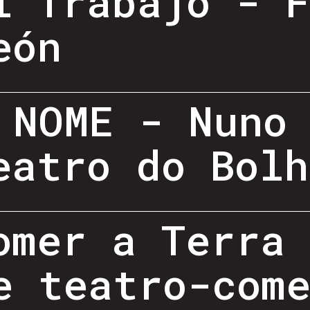
l Trabajo - 
eón
 NOME - Nuno
eatro do Bolh
omer a Terra
e teatro-com