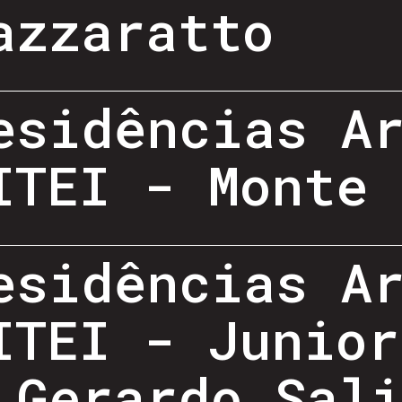
azzaratto
esidências A
ITEI - Monte 
esidências A
ITEI - Junior
 Gerardo Sal