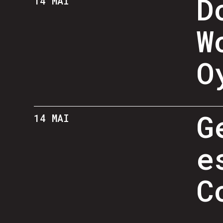
D
14 MAI
W
O
G
14 MAI
e
C