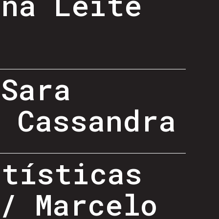
ana Leite
 Sara
, Cassandra
rtísticas
/ Marcelo