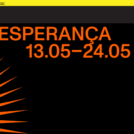
har
PT
⁄
EN
⁄
ES