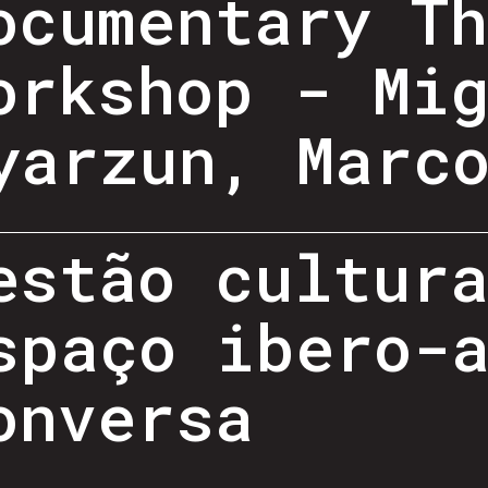
ocumentary T
orkshop - Mi
yarzun, Marc
estão cultur
spaço ibero-
onversa