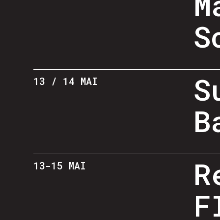
M
S
S
13 / 14 MAI
B
R
13-15 MAI
F