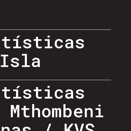
rtísticas
Isla
rtísticas
 Mthombeni
inas / KVS