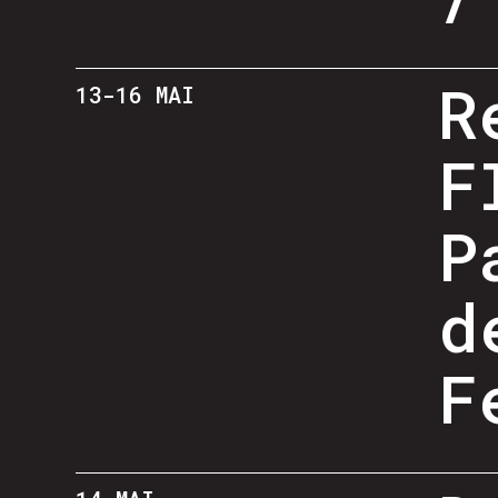
R
13-16 MAI
F
P
d
F