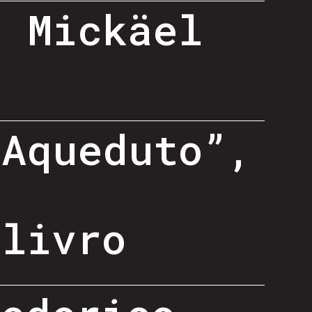
- Mickäel
 Aqueduto”,
-
 livro