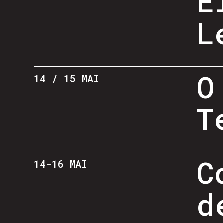
E
L
O
14 / 15 MAI
T
C
14-16 MAI
d