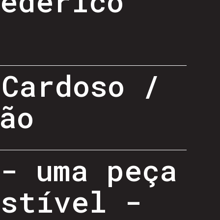
Federico
 Cardoso /
ão
 - uma peça
estível -