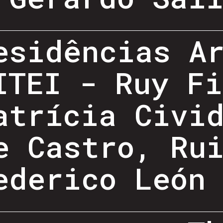
esidências A
ITEI - Ruy Fi
atrícia Civi
e Castro, Ru
ederico León