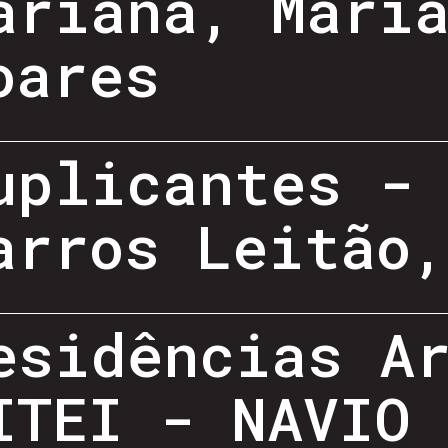
ariana, Mari
oares
uplicantes -
arros Leitão
esidências A
ITEI - NAVIO 