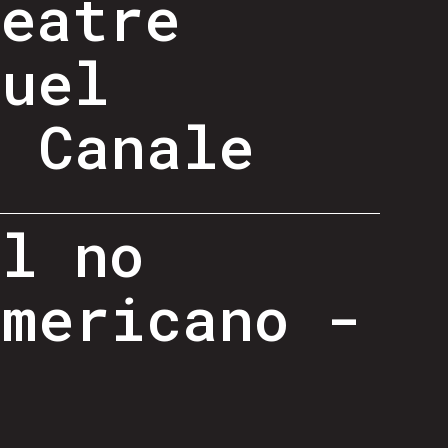
heatre
guel
o Canale
al no
americano -