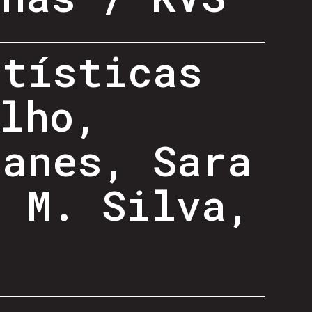
rtísticas
lho,
danes, Sara
i M. Silva,