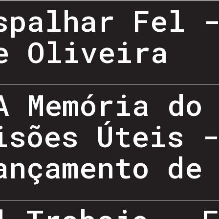
spalhar Fel 
e Oliveira
A Memória do
isões Úteis 
ançamento de